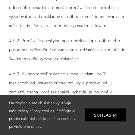
odborného posúdenia nemôže predávajúci od spotrebiteľa
vyžadovať úhradu nákladov na odborné posúdenie tovaru ani
iné náklady súvisiace s odborným posúdením tovaru.
4.5.2. Predávajúci poskytne spotrebiteľovi kópiu odborného
posúdenia odôvodňujúce zamietnutie reklamácie najneskôr do
14 dní odo dňa vybavenia reklamácie.
4.5.3. Ak spotrebiteľ reklamáciu tovaru uplatnil po 12
mesiacoch od uzavretia kúpnej zmluvy a predávajúci ju
zamietol, osoba, ktorá reklamáciu vybavila, je povinná v
doklade o vybavení reklamácie uviesť, komu môže spotrebiteľ
Na zlepšenie našich služieb využívajú
zaslať tovar na odborné posúdenie. Ak spotrebiteľ tovar zašle
naše stránky súbory cookies. Prečítajte si
SÚHLASÍM
na odborné posúdenie určenej osobe uvedenej v doklade o
prosím našu
deklaráciu použitia cookies
a
potvrďte svoj súhlas.
vybavení reklamácie, náklady odborného posúdenia tovaru,