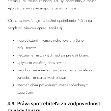
presahujúcu rozsah zákonnej záruky, podmienky a rozsah
tejto záruky určí predávajúci v záručnom liste.
Záruka sa nevzťahuje na bežné opotrebenie. Nárok na
bezplatnú záručnú opravu zaniká aj:
nepredložením kompletného tovaru vrátane
príslušenstva,
neoznámením zjavných vád pri prevzatí tovaru,
uplynutím záručnej doby tovaru,
neodborným a nešetrným zaobchádzaním alebo
zanedbaním starostlivosti o tovar
mechanickým poškodením tovaru spôsobeným
kupujúcim.
4.3. Práva spotrebiteľa zo zodpovednosti
za vady tovaru