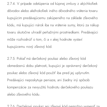
2.7.4. V prípade odstúpenia od kúpnej zmluvy z akýchkoľvek
dôvodov alebo akéhokoľvek iného dôvodného vrátenia tovaru
kupujúcim predávajúcemu zakúpeného na základe zľavového
kódu, má kupujúci nárok iba na vrátenie sumy, ktorú za nákup
tovaru skutočne uhradil peňažnými prostriedkami. Predávajúci
môže rozhodnúť o tom, či a v akej hodnote vystaví
kupujúcemu nový zľavový kód.
2.7.5. Pokiaľ má darčekový poukaz alebo zľavový kód
obmedzenú dobu platnosti, kupujúci je oprávnený darčekový
poukaz alebo zľavový kód použiť iba pred jej uplynutím.
Predávajúci neposkytuje peniaze, ani žiadny iný spôsob
kompenzácie za nevyužitú hodnotu darčekového poukazu
alebo zľavového kódu.
2.7.6. Darčekový poukaz ani zľavový kód nemožno vymeniť za