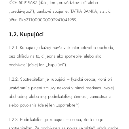
IČO: 50919687 (ďalej len „prevádzkovateľ“ alebo
ENGLISH
„predávajúci“), bankové spojenie: TATRA BANKA, a.s., č.
účtu: SK6311000000002941041989.
KOŠÍK
1.2. Kupujúci
1.2.1. Kupujúci je každý návštevník internetového obchodu,
bez ohľadu na to, či jedná ako spotrebiteľ alebo ako
podnikateľ (ďalej len „kupujúci“).
1.2.2. Spotrebiteľom je kupujúci – fyzická osoba, ktorá pri
uzatváraní a plnení zmluvy nekoná v rámci predmetu svojej
obchodnej alebo inej podnikateľskej činnosti, zamestnania
alebo povolania (ďalej len „spotrebiteľ“).
1.2.3. Podnikateľom je kupujúci – osoba, ktorá nie je
spotrebiteľom. Za podnikateľa sa považuje taktiež každá osoba,