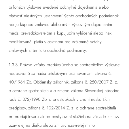
prílohách výslovne uvedené odchylné dojednania alebo
platnosť niektorých ustanovení týchto obchodných podmienok
nie je kúpnou zmluvou alebo iným výslovným dojednaním
medzi prevádzkovateľom a kupujúcim vylúčená alebo inak
modifikovaná, platia v ostatnom pre vzájomné vzťahy
zmluvných strán tieto obchodné podmienky.
1.3.3. Právne vzťahy predávajúceho so spotrebiteľom výslovne
neupravené sa riadia príslušnými ustanoveniami zákona č.
40/1964 Zb. Občiansky zákonník, zákona č. 250/2007 Z. z.
o ochrane spotrebiteľa a o zmene zákona Slovenskej národnej
rady č. 372/1990 Zb. o priestupkoch v znení neskorších
predpisov, zákona č. 102/2014 Z. z. o ochrane spotrebiteľa
pri predaji tovaru alebo poskytovaní služieb na základe zmluvy
uzavretej na diaľku alebo zmluvy uzavretej mimo