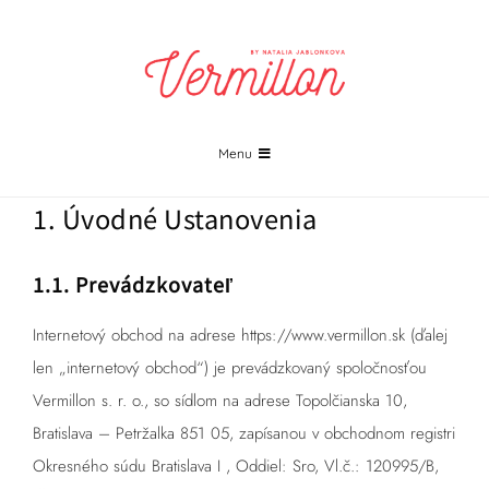
Skip
to
content
Menu
PROJEKTY
1. Úvodné Ustanovenia
FOTOGRAFIA
1.1. Prevádzkovateľ
PRINTY
Internetový obchod na adrese
https://www.vermillon.sk
(ďalej
len „internetový obchod“) je prevádzkovaný spoločnosťou
KONTAKT
Vermillon s. r. o., so sídlom na adrese Topolčianska 10,
Bratislava – Petržalka 851 05, zapísanou v obchodnom registri
ŽURNÁL
Okresného súdu Bratislava I , Oddiel: Sro, Vl.č.: 120995/B,