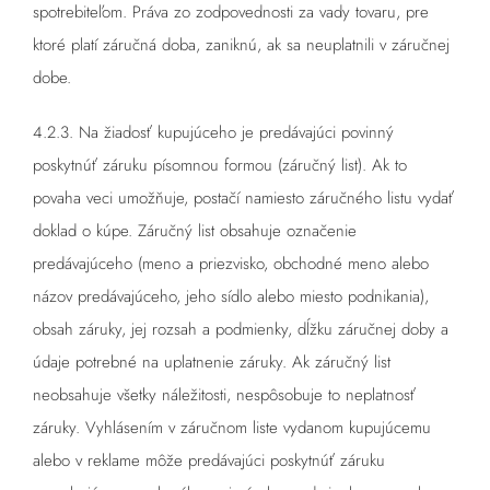
spotrebiteľom. Práva zo zodpovednosti za vady tovaru, pre
ktoré platí záručná doba, zaniknú, ak sa neuplatnili v záručnej
dobe.
4.2.3. Na žiadosť kupujúceho je predávajúci povinný
poskytnúť záruku písomnou formou (záručný list). Ak to
povaha veci umožňuje, postačí namiesto záručného listu vydať
doklad o kúpe. Záručný list obsahuje označenie
predávajúceho (meno a priezvisko, obchodné meno alebo
názov predávajúceho, jeho sídlo alebo miesto podnikania),
obsah záruky, jej rozsah a podmienky, dĺžku záručnej doby a
údaje potrebné na uplatnenie záruky. Ak záručný list
neobsahuje všetky náležitosti, nespôsobuje to neplatnosť
záruky. Vyhlásením v záručnom liste vydanom kupujúcemu
alebo v reklame môže predávajúci poskytnúť záruku