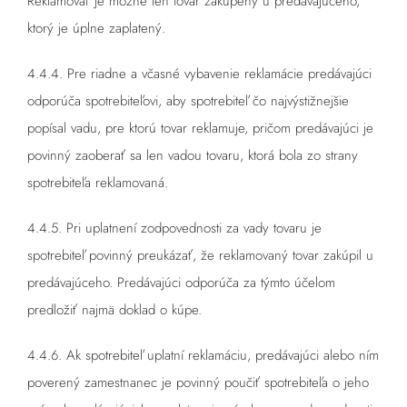
Reklamovať je možné len tovar zakúpený u predávajúceho,
ktorý je úplne zaplatený.
4.4.4. Pre riadne a včasné vybavenie reklamácie predávajúci
odporúča spotrebiteľovi, aby spotrebiteľ čo najvýstižnejšie
popísal vadu, pre ktorú tovar reklamuje, pričom predávajúci je
povinný zaoberať sa len vadou tovaru, ktorá bola zo strany
spotrebiteľa reklamovaná.
4.4.5. Pri uplatnení zodpovednosti za vady tovaru je
spotrebiteľ povinný preukázať, že reklamovaný tovar zakúpil u
predávajúceho. Predávajúci odporúča za týmto účelom
predložiť najmä doklad o kúpe.
4.4.6. Ak spotrebiteľ uplatní reklamáciu, predávajúci alebo ním
poverený zamestnanec je povinný poučiť spotrebiteľa o jeho