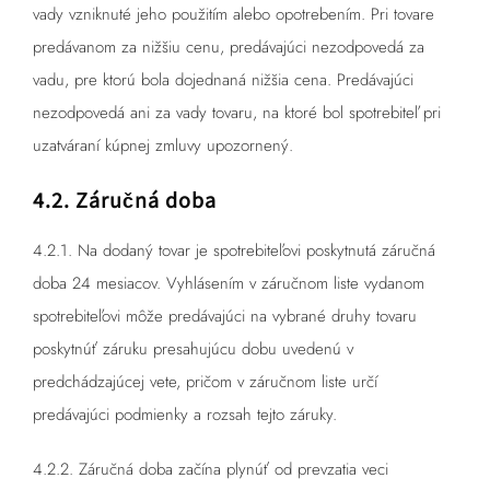
vady vzniknuté jeho použitím alebo opotrebením. Pri tovare
predávanom za nižšiu cenu, predávajúci nezodpovedá za
vadu, pre ktorú bola dojednaná nižšia cena. Predávajúci
nezodpovedá ani za vady tovaru, na ktoré bol spotrebiteľ pri
uzatváraní kúpnej zmluvy upozornený.
4.2. Záručná doba
4.2.1. Na dodaný tovar je spotrebiteľovi poskytnutá záručná
doba 24 mesiacov. Vyhlásením v záručnom liste vydanom
spotrebiteľovi môže predávajúci na vybrané druhy tovaru
poskytnúť záruku presahujúcu dobu uvedenú v
predchádzajúcej vete, pričom v záručnom liste určí
predávajúci podmienky a rozsah tejto záruky.
4.2.2. Záručná doba začína plynúť od prevzatia veci