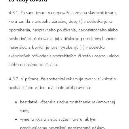
4.3.1. Za vadu tovaru sa nepovažuje zmena vlastnosti tovaru,
ktorá vznikla v priebehu záručnej doby (i) v dôsledku jeho
opotrebenia, nesprávneho používania, nedostatočného alebo
nevhodného ošetrovania, (ii) v dôsledku prirodzených zmien
materiálov, z ktorých je tovar vyrobený, (iii) v dôsledku
akéhokoľvek poškodenia spotrebiteľom či treťou osobou alebo
iného nesprávneho zásahu.
4.3.2. V prípade, že spotrebiteľ reklamuje tovar v súvislosti s
odstrániteľnou vadou, má spotrebiteľ právo na:
bezplatné, včasné a riadne odstránenie reklamovanej
vady,
výmenu tovaru alebo súčasti tovaru, ak tým
predávajúcemu nevzniknú neprimerané náklady