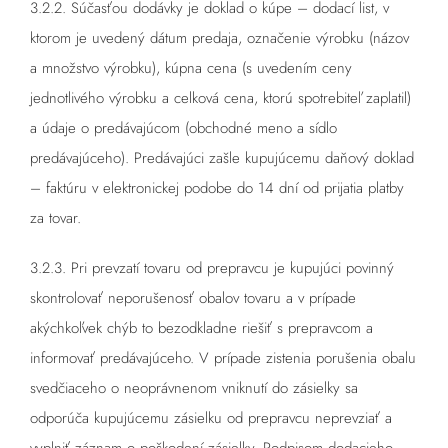
3.2.2. Súčasťou dodávky je doklad o kúpe – dodací list, v
ktorom je uvedený dátum predaja, označenie výrobku (názov
a množstvo výrobku), kúpna cena (s uvedením ceny
jednotlivého výrobku a celková cena, ktorú spotrebiteľ zaplatil)
a údaje o predávajúcom (obchodné meno a sídlo
predávajúceho). Predávajúci zašle kupujúcemu daňový doklad
– faktúru v elektronickej podobe do 14 dní od prijatia platby
za tovar.
3.2.3. Pri prevzatí tovaru od prepravcu je kupujúci povinný
skontrolovať neporušenosť obalov tovaru a v prípade
akýchkoľvek chýb to bezodkladne riešiť s prepravcom a
informovať predávajúceho. V prípade zistenia porušenia obalu
svedčiaceho o neoprávnenom vniknutí do zásielky sa
odporúča kupujúcemu zásielku od prepravcu neprevziať a
vyplniť záznam o poškodení zásielky. Podpisom dodacieho