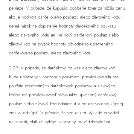
peniaze. V prípade, že kupujúci odoberie tovar za nižšiu cenu
ako je hodnota darčekového poukazu alebo zľavového kódu,
nemá nárok na doplatenie hodnoty darčekového poukazu
alebo zľavového kódu ani na nový darčekový poukaz alebo
zľavový kód na zvyšok hodnoty pôvodného uplatneného
darčekového poukazu alebo zľavového kódu.
2.7.7. V prípade, že darčekový poukaz alebo zľavový kód
bude uplatnený v rozpore s pravidlami prevádzkovateľa pre
použitie predmetných darčekových poukazov a zľavových
kódov, má prevádzkovateľ právo takto uplatnený darčekový
poukaz alebo zľavový kód odmietnuť a od uzatvorenej kúpnej
zmluvy odstúpiť. V prípade, že vzniknú pri výklade pravidiel
nejasnosti, platí ich výklad stanovený prevádzkovateľom.