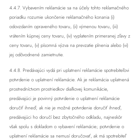
4.4.7. Vybavením reklamácie sa na účely tohto reklamačného
poriadku rozumie ukončenie reklamačného konania (i)
odovzdaním opraveného tovaru, (ii) výmenou tovaru, (iii)
vrátením kúpnej ceny tovaru, (iv) vyplatením primeranej zľavy z
ceny tovaru, (v) písomná výzva na prevzatie plnenia alebo (vi)
jej odôvodnené zamietnutie.
4.4.8. Predávajúci vydá pri uplatnení reklamácie spotrebiteľovi
potvrdenie o uplatnení reklamácie. Ak je reklamácia uplatnená
prostredníctvom prostriedkov diaľkovej komunikácie,
predávajúci je povinný potvrdenie o uplatnení reklamácie
doručiť ihneď; ak nie je možné potvrdenie doručiť ihneď,
predávajúci ho doručí bez zbytočného odkladu, najneskôr
však spolu s dokladom o vybavení reklamácie; potvrdenie o
uplatnení reklamácie sa nemusí doručovať, ak má spotrebiteľ