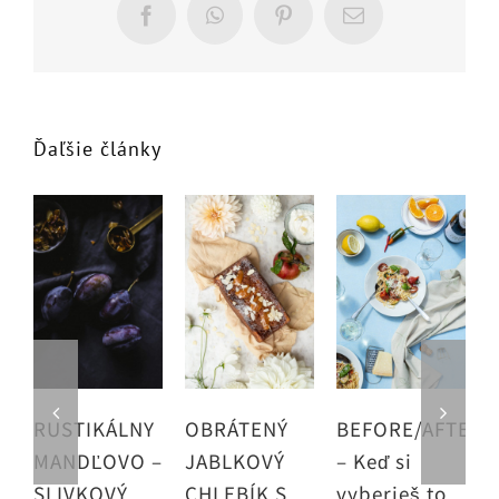
Facebook
WhatsApp
Pinterest
Email
Ďaľšie články
RUSTIKÁLNY
OBRÁTENÝ
BEFORE/AFTER
MANDĽOVO –
JABLKOVÝ
– Keď si
2
SLIVKOVÝ
CHLEBÍK S
vyberieš to