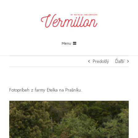
Skip
to
content
Menu
PROJEKTY
Predošlý
Ďaľší
FOTOGRAFIA
Fotopríbeh z farmy Etelka na Prašníku.
PRINTY
KONTAKT
ŽURNÁL