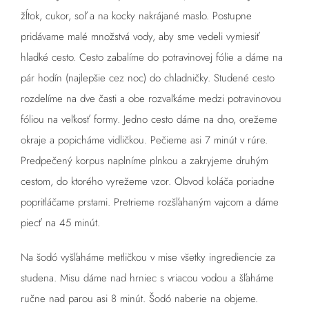
žĺtok, cukor, soľ a na kocky nakrájané maslo. Postupne
pridávame malé množstvá vody, aby sme vedeli vymiesiť
hladké cesto. Cesto zabalíme do potravinovej fólie a dáme na
pár hodín (najlepšie cez noc) do chladničky. Studené cesto
rozdelíme na dve časti a obe rozvaľkáme medzi potravinovou
fóliou na veľkosť formy. Jedno cesto dáme na dno, orežeme
okraje a popicháme vidličkou. Pečieme asi 7 minút v rúre.
Predpečený korpus naplníme plnkou a zakryjeme druhým
cestom, do ktorého vyrežeme vzor. Obvod koláča poriadne
popritláčame prstami. Pretrieme rozšľahaným vajcom a dáme
piecť na 45 minút.
Na šodó vyšľaháme metličkou v mise všetky ingrediencie za
studena. Misu dáme nad hrniec s vriacou vodou a šľaháme
ručne nad parou asi 8 minút. Šodó naberie na objeme.