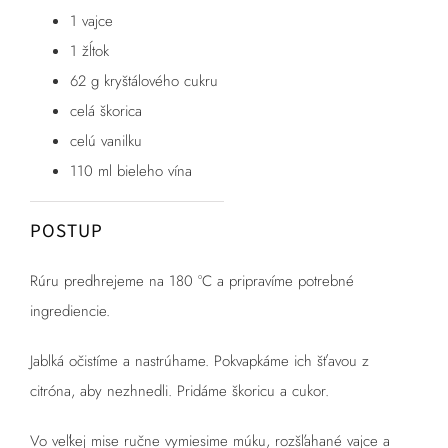
1 vajce
1 žĺtok
62 g kryštálového cukru
celá škorica
celú vanilku
110 ml bieleho vína
POSTUP
Rúru predhrejeme na 180 °C a pripravíme potrebné
ingrediencie.
Jablká očistíme a nastrúhame. Pokvapkáme ich šťavou z
citróna, aby nezhnedli. Pridáme škoricu a cukor.
Vo veľkej mise ručne vymiesime múku, rozšľahané vajce a