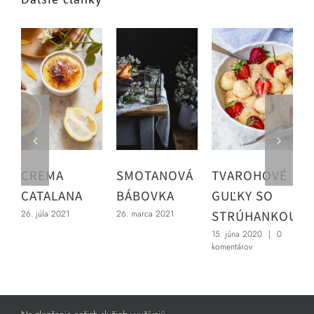
CREMA
SMOTANOVÁ
TVAROHOVÉ
CATALANA
BÁBOVKA
GUĽKY SO
STRÚHANKOU
P
26. júla 2021
26. marca 2021
15. júna 2020
|
0
komentárov
2