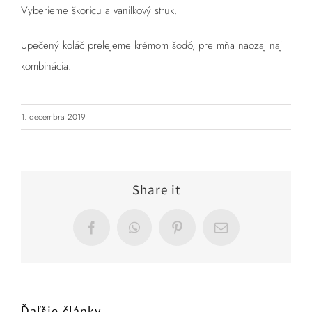
Vyberieme škoricu a vanilkový struk.
Upečený koláč prelejeme krémom šodó, pre mňa naozaj naj
kombinácia.
1. decembra 2019
Share it
Facebook
WhatsApp
Pinterest
Email
Ďaľšie články