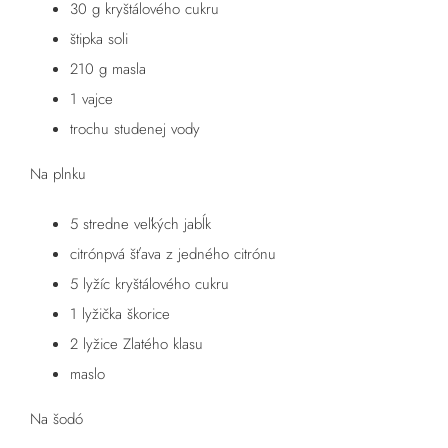
30 g kryštálového cukru
štipka soli
210 g masla
1 vajce
trochu studenej vody
Na plnku
5 stredne veľkých jabĺk
citrónpvá šťava z jedného citrónu
5 lyžíc kryštálového cukru
1 lyžička škorice
2 lyžice Zlatého klasu
maslo
Na šodó