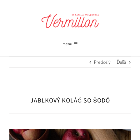
Skip
to
content
Menu
PROJEKTY
Predošlý
Ďaľší
FOTOGRAFIA
PRINTY
JABLKOVÝ KOLÁČ SO ŠODÓ
KONTAKT
ŽURNÁL